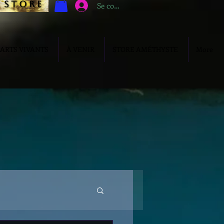
s t o r e
Se connecter
ARTS VIVANTS
À VENIR
STORE AMÉTHYSTE
More