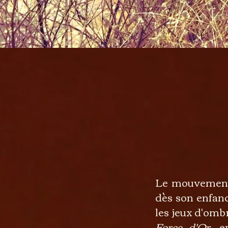
Le mouvement 
dès son enfanc
les jeux d'omb
Force d'Or
, e