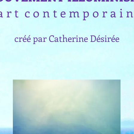
a r t c o n t e m p o r a i 
créé par Catherine Désirée