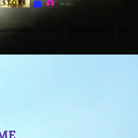
s t o r e
Se connecter
ARTS VIVANTS
À VENIR
STORE AMÉTHYSTE
More
ME