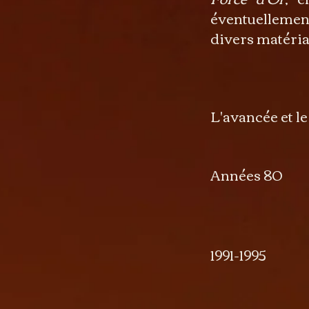
éventuellement
divers matériau
L'avancée et le
Années 80 Tr
symbol
1991-1995 Trav
le raggam