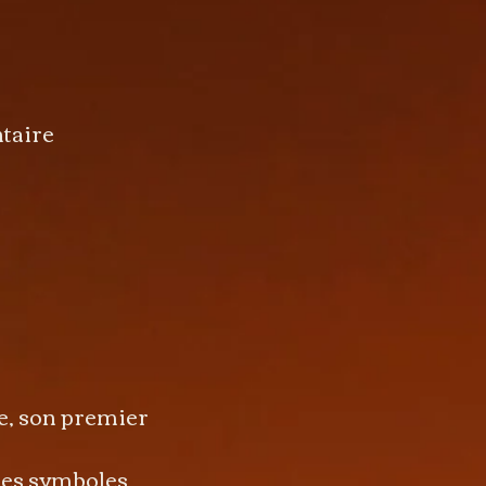
taire
ne, son premier
a
 les symboles,