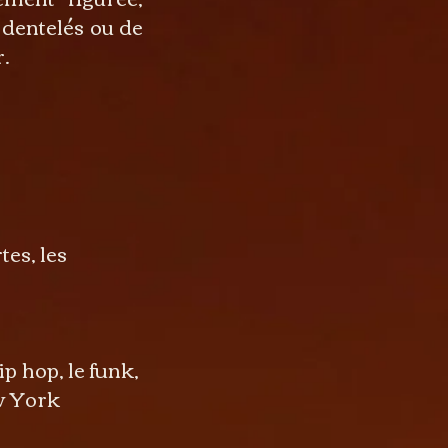
 dentelés ou de
r.
 mortes, les
p hop, le funk,
 York