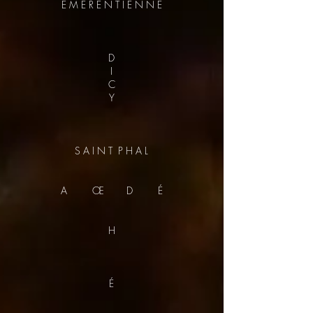
É M É R E N T I E N N E
D
I
C
Y
S A I N T P H A L
A Œ D É
H
É