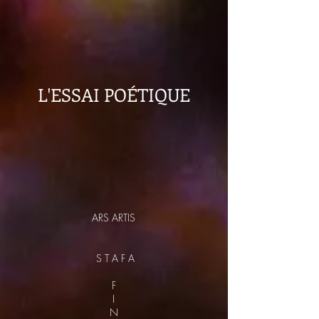
L'ESSAI POÉTIQUE
ARS ARTIS
S T A F A
F
I
N