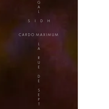
G
A
L
S I D H
C A R D O M A X I M U M
L
A
R
U
E
D
E
S
E
P
T
_