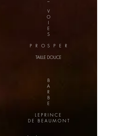
V
O
I
E
S
P R O S P E R
TAILLE DOUCE
B
A
R
B
E
L E P R I N C E
D E B E A U M O N T